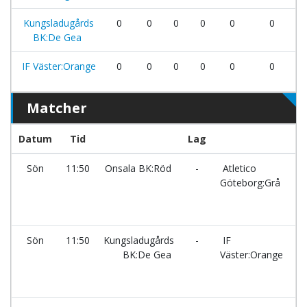
Kungsladugårds
0
0
0
0
0
0
BK:De Gea
IF Väster:Orange
0
0
0
0
0
0
Matcher
Datum
Tid
Lag
Sön
11:50
Onsala BK:Röd
-
Atletico
Göteborg:Grå
Sön
11:50
Kungsladugårds
-
IF
BK:De Gea
Väster:Orange