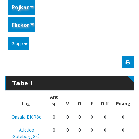
Pojkar
Flickor
Grupp
Tabell
Ant
Lag
sp
V
O
F
Diff
Poäng
Onsala BK:Röd
0
0
0
0
0
0
Atletico
0
0
0
0
0
0
Göteborg:Grå