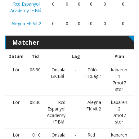
Rcd Espanyol
0
0
0
0
0
0
Academy IF:Blå
Alegria FK Vit:2
0
0
0
0
0
0
Matcher
Datum
Tid
Lag
Plan
Re
Lör
08:30
Onsala
-
Tölö
kaparen
BK:Blå
IF:Lag 1
1
7mot7
stor
Lör
08:30
Rcd
-
Alegria
kaparen
Espanyol
FK Vit:2
2
Academy
7mot7
IF:Blå
stor
Lör
10:10
Onsala
-
Rcd
kaparen