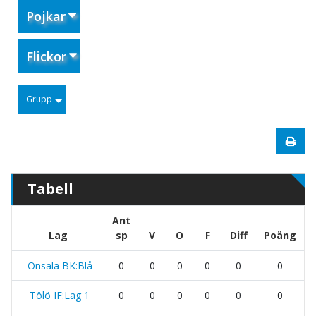
Pojkar
Flickor
Grupp
Tabell
Ant
Lag
sp
V
O
F
Diff
Poäng
Onsala BK:Blå
0
0
0
0
0
0
Tölö IF:Lag 1
0
0
0
0
0
0