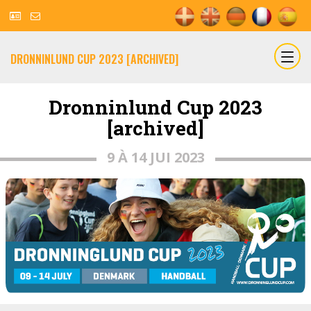
DRONNINLUND CUP 2023 [ARCHIVED]
Dronninlund Cup 2023
[archived]
9 À 14 JUI 2023