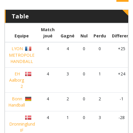
Table
Match
Equipe
joué
Gagné
Nul
Perdu
Different
LYON
4
4
0
0
+25
METROPOLE
HANDBALL
EH
4
3
0
1
+24
Aalborg
2
Bonn
4
2
0
2
-1
Handball
4
1
0
3
-28
Dronninglund
IF