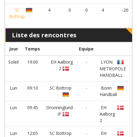
SC
4
0
0
4
-20
Bottrop
Liste des rencontres
Jour
Temps
Equipe
C
Soleil
19:00
EH Aalborg
-
LYON
2
METROPOLE
HANDBALL
Lun
09:10
SC Bottrop
-
Bonn
Handball
Lun
09:45
Dronninglund
-
EH
IF
Aalborg
2
Lun
12:05
SC Bottrop
-
EH