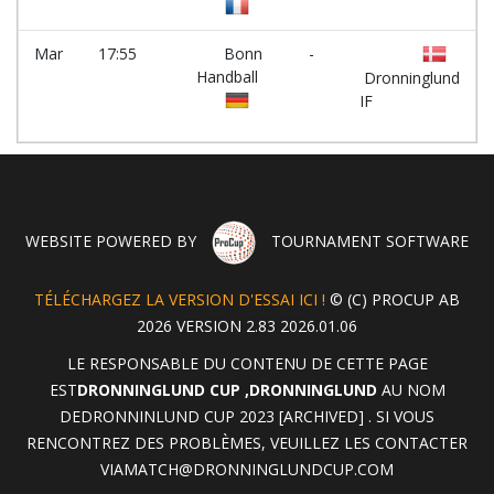
Mar
17:55
Bonn
-
C
Handball
Dronninglund
IF
WEBSITE POWERED BY
TOURNAMENT SOFTWARE
TÉLÉCHARGEZ LA VERSION D'ESSAI ICI !
© (C) PROCUP AB
2026 VERSION 2.83 2026.01.06
LE RESPONSABLE DU CONTENU DE CETTE PAGE
EST
DRONNINGLUND CUP ,DRONNINGLUND
AU NOM
DEDRONNINLUND CUP 2023 [ARCHIVED] . SI VOUS
RENCONTREZ DES PROBLÈMES, VEUILLEZ LES CONTACTER
VIA
MATCH@DRONNINGLUNDCUP.COM