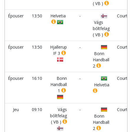
( VB )
Épouser
13:50
Helvetia
-
Court 5
Vágs
bóltfelag
( VB )
Épouser
13:50
Hjallerup
-
Court 6
IF 3
Bonn
Handball
2
Épouser
16:10
Bonn
-
Court 4
Handball
Helvetia
1
Jeu
09:10
Vágs
-
Court 8
bóltfelag
Bonn
( VB )
Handball
2