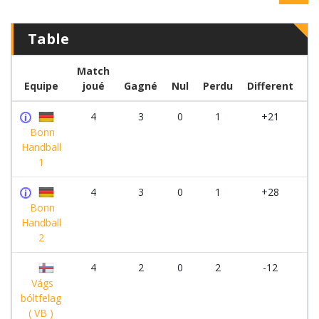
Table
Match
Equipe
joué
Gagné
Nul
Perdu
Different
Po
4
3
0
1
+21
Bonn
Handball
1
4
3
0
1
+28
Bonn
Handball
2
4
2
0
2
-12
Vágs
bóltfelag
( VB )