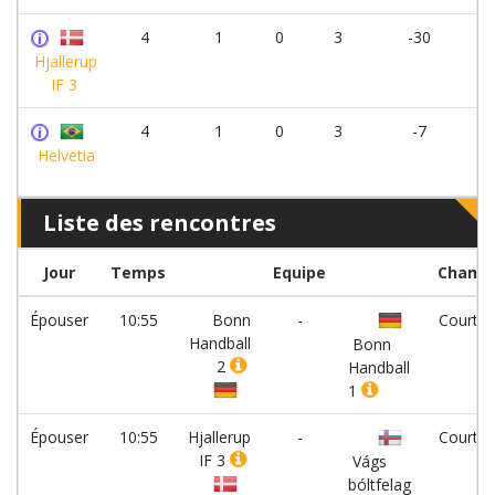
4
1
0
3
-30
Hjallerup
IF 3
4
1
0
3
-7
Helvetia
Liste des rencontres
Jour
Temps
Equipe
Champ
Épouser
10:55
Bonn
-
Court 5
Handball
Bonn
2
Handball
1
Épouser
10:55
Hjallerup
-
Court 4
IF 3
Vágs
bóltfelag