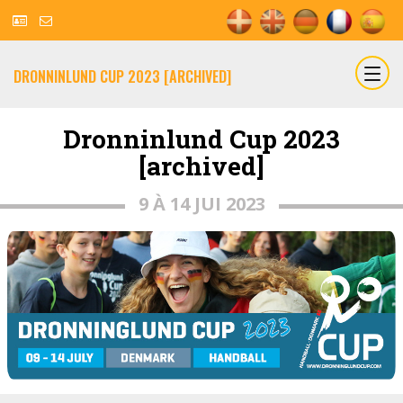
DRONNINLUND CUP 2023 [ARCHIVED]
Dronninlund Cup 2023
[archived]
9 À 14 JUI 2023