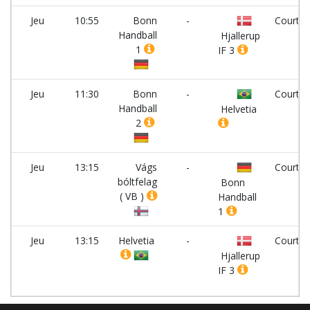
Jeu
10:55
Bonn
-
Court 3
Handball
Hjallerup
1
IF 3
Jeu
11:30
Bonn
-
Court 5
Handball
Helvetia
2
Jeu
13:15
Vágs
-
Court 8
bóltfelag
Bonn
( VB )
Handball
1
Jeu
13:15
Helvetia
-
Court 4
Hjallerup
IF 3