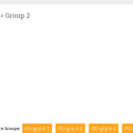
 » Group 2
PO-grp A 1
PO-grp A 2
PO-grp A 3
PO-
re Groupe