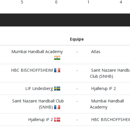
5
0
1
4
Equipe
Mumbai Handball Academy
-
Atlas
HBC BISCHOFFSHEIM
-
Saint Nazaire Handba
Club (SNHB)
LIF Lindesberg
-
Hjallerup IF 2
Saint Nazaire Handball Club
-
Mumbai Handball
(SNHB)
Academy
Hjallerup IF 2
-
HBC BISCHOFFSHE