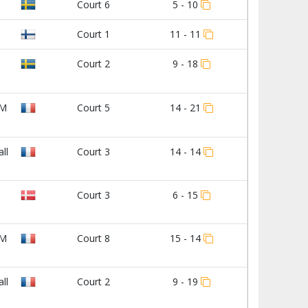
Court 6
5 - 10
Court 1
11 - 11
Court 2
9 - 18
IM
Court 5
14 - 21
ll
Court 3
14 - 14
Court 3
6 - 15
IM
Court 8
15 - 14
ll
Court 2
9 - 19