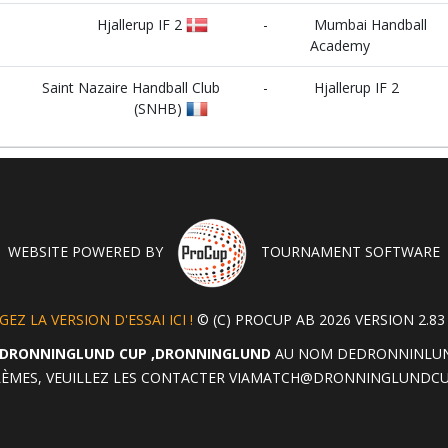
Hjallerup IF 2
-
Mumbai Handball
Academy
Saint Nazaire Handball Club
-
Hjallerup IF 2
(SNHB)
WEBSITE POWERED BY
TOURNAMENT SOFTWARE
EZ LA VERSION D'ESSAI ICI !
© (C) PROCUP AB 2026 VERSION 2.83 
DRONNINGLUND CUP ,DRONNINGLUND
AU NOM DEDRONNINLUND 
ÈMES, VEUILLEZ LES CONTACTER VIA
MATCH@DRONNINGLUNDCU