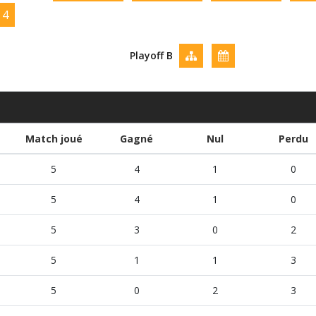
 4
Playoff B
Match joué
Gagné
Nul
Perdu
5
4
1
0
5
4
1
0
5
3
0
2
5
1
1
3
5
0
2
3