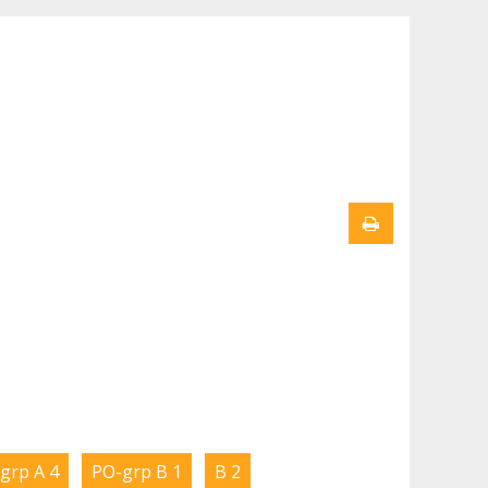
grp A 4
PO-grp B 1
B 2