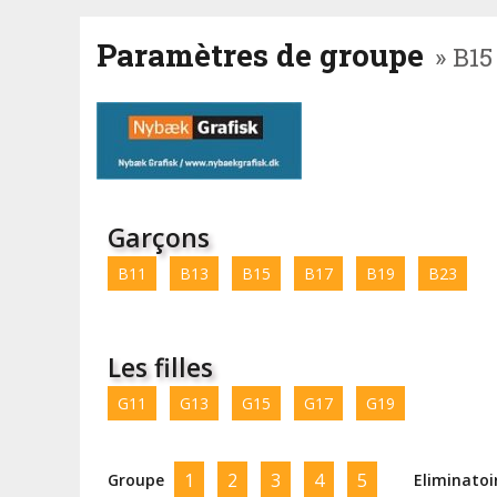
Paramètres de groupe
» B15
Garçons
B11
B13
B15
B17
B19
B23
Les filles
G11
G13
G15
G17
G19
1
2
3
4
5
Groupe
Eliminatoi