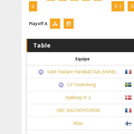
6
B 3
B
Playoff A
Table
Equipe
Saint Nazaire Handball Club (SNHB)
LIF Lindesberg
Hjallerup IF 2
HBC BISCHOFFSHEIM
Atlas