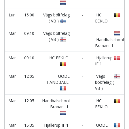
Lun
15:00
Vágs bóltfelag
-
HC
( VB )
EEKLO
Mar
09:10
Vágs bóltfelag
-
( VB )
Handbalschool
Brabant 1
Mar
09:10
HC EEKLO
-
Hjallerup
IF 1
Mar
12:05
UODL
-
Vágs
HANDBALL
bóltfelag (
VB )
Mar
12:05
Handbalschool
-
HC
Brabant 1
EEKLO
Mar
15:35
Hjallerup IF 1
-
UODL