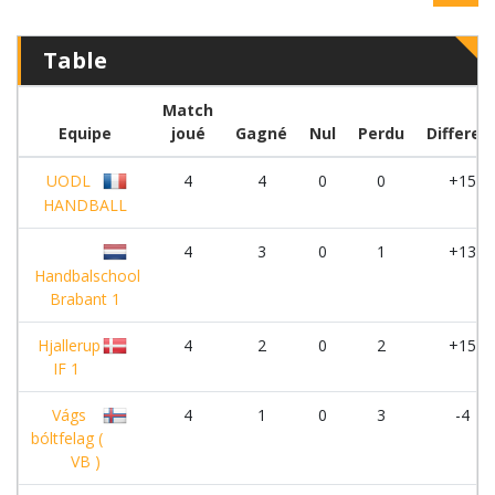
Table
Match
Equipe
joué
Gagné
Nul
Perdu
Differen
UODL
4
4
0
0
+15
HANDBALL
4
3
0
1
+13
Handbalschool
Brabant 1
Hjallerup
4
2
0
2
+15
IF 1
Vágs
4
1
0
3
-4
bóltfelag (
VB )