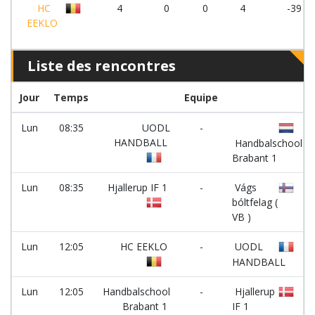
HC
4
0
0
4
-39
EEKLO
Liste des rencontres
Jour
Temps
Equipe
Lun
08:35
UODL
-
HANDBALL
Handbalschool
Brabant 1
Lun
08:35
Hjallerup IF 1
-
Vágs
bóltfelag (
VB )
Lun
12:05
HC EEKLO
-
UODL
HANDBALL
Lun
12:05
Handbalschool
-
Hjallerup
Brabant 1
IF 1