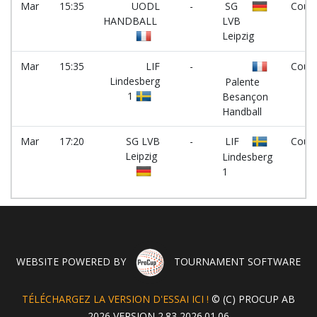
Mar
15:35
UODL
-
SG
Court
HANDBALL
LVB
Leipzig
Mar
15:35
LIF
-
Court
Lindesberg
Palente
1
Besançon
Handball
Mar
17:20
SG LVB
-
LIF
Court
Leipzig
Lindesberg
1
WEBSITE POWERED BY
TOURNAMENT SOFTWARE
TÉLÉCHARGEZ LA VERSION D'ESSAI ICI !
© (C) PROCUP AB
2026 VERSION 2.83 2026.01.06