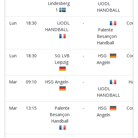
Lindesberg
UODL
1
HANDBALL
Lun
18:30
UODL
-
Court
HANDBALL
Palente
Besançon
Handball
Lun
18:30
SG LVB
-
HSG
Court
Leipzig
Angeln
Mar
09:10
HSG Angeln
-
Hall 
UODL
HANDBALL
Mar
13:15
Palente
-
HSG
Court
Besançon
Angeln
Handball