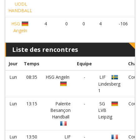
UODL
HANDBALL
HSG
4
0
0
4
-106
Angeln
Liste des rencontres
Jour
Temps
Equipe
Cha
Lun
08:35
HSG Angeln
-
LIF
Court
Lindesberg
1
Lun
13:15
Palente
-
SG
Court
Besançon
LVB
Handball
Leipzig
Lun
13:50
LIF
-
Court