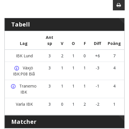
Tabell
Ant
Lag
sp
V
O
F
Diff
Poäng
IBK Lund
3
2
1
0
+6
7
Växjö
3
1
1
1
-3
4
IBK:P08 Blå
Tranemo
3
1
1
1
-1
4
IBK
Varla IBK
3
0
1
2
-2
1
Matcher