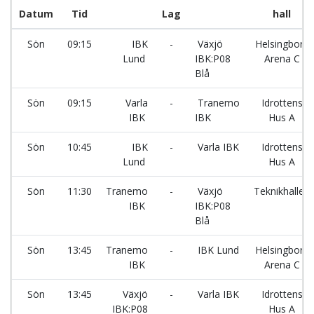
Datum
Tid
Lag
hall
Sön
09:15
IBK
-
Växjö
Helsingborg
Lund
IBK:P08
Arena C
Blå
Sön
09:15
Varla
-
Tranemo
Idrottens
IBK
IBK
Hus A
Sön
10:45
IBK
-
Varla IBK
Idrottens
Lund
Hus A
Sön
11:30
Tranemo
-
Växjö
Teknikhallen
IBK
IBK:P08
Blå
Sön
13:45
Tranemo
-
IBK Lund
Helsingborg
IBK
Arena C
Sön
13:45
Växjö
-
Varla IBK
Idrottens
IBK:P08
Hus A