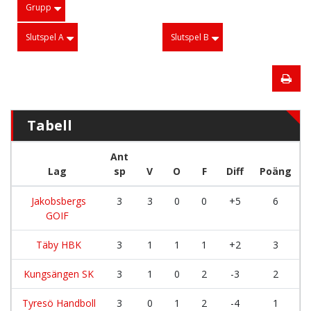
Grupp
Slutspel A
Slutspel B
Tabell
Ant
Lag
sp
V
O
F
Diff
Poäng
Jakobsbergs
3
3
0
0
+5
6
GOIF
Täby HBK
3
1
1
1
+2
3
Kungsängen SK
3
1
0
2
-3
2
Tyresö Handboll
3
0
1
2
-4
1