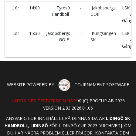
Lör
14:00
Tyresö
-
Jakobsbergs
LSK ha
Handboll
GOIF
vid
Gångsä
Lör
15:30
Jakobsbergs
-
Kungsängen
LSK ha
GOIF
SK
vid
Gångsä
WEBSITE POWERED BY
TOURNAMENT SOFTWARE
LADDA NED TESTVERSION HÄR!
© (C) PROCUP AB 2026
VERSION 2.83 2026.01.06
ANSVARIG FÖR INNEHÅLLET PÅ DENNA SIDA ÄR
LIDINGÖ SK
HANDBOLL, LIDINGÖ
FÖR LIDINGÖ CUP 2023 [ARCHIVED]. OM
DU HAR NÅGRA PROBLEM ELLER FRÅGOR, KONTAKTA DEM