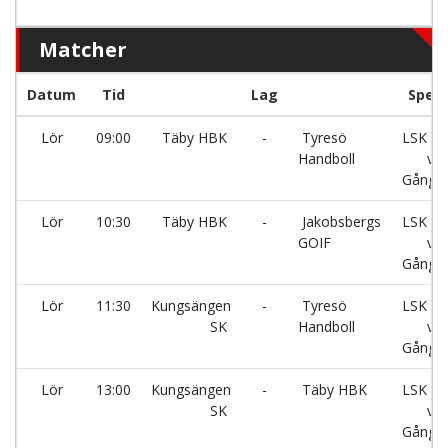
Matcher
Datum
Tid
Lag
Spelh
Lör
09:00
Täby HBK
-
Tyresö
LSK ha
Handboll
vid
Gångsä
Lör
10:30
Täby HBK
-
Jakobsbergs
LSK ha
GOIF
vid
Gångsä
Lör
11:30
Kungsängen
-
Tyresö
LSK ha
SK
Handboll
vid
Gångsä
Lör
13:00
Kungsängen
-
Täby HBK
LSK ha
SK
vid
Gångsä