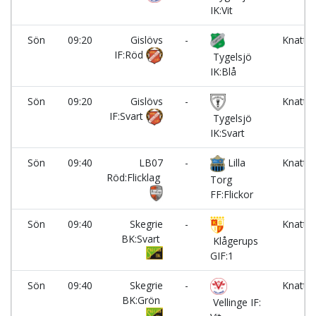
IK:Vit
Sön
09:20
Gislövs
-
Knatte
IF:Röd
2
Tygelsjö
IK:Blå
Sön
09:20
Gislövs
-
Knatte
IF:Svart
3
Tygelsjö
IK:Svart
Sön
09:40
LB07
-
Lilla
Knatte
Röd:Flicklag
1
Torg
FF:Flickor
Sön
09:40
Skegrie
-
Knatte
BK:Svart
2
Klågerups
GIF:1
Sön
09:40
Skegrie
-
Knatte
BK:Grön
3
Vellinge IF: