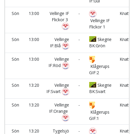
IF:Gul
Sön
13:00
Vellinge IF
-
Knatte
Flickor 3
1
Vellinge IF
Flickor 1
Sön
13:00
Vellinge
-
Skegrie
Knatte
IF:Blå
BK:Grön
2
Sön
13:00
Vellinge
-
Knatte
IF:Röd
3
Klågerups
GIF:2
Sön
13:20
Vellinge
-
Skegrie
Knatte
IF:Svart
BK:Svart
1
Sön
13:20
Vellinge
-
Knatte
IF:Orange
2
Klågerups
GIF:1
Sön
13:20
Tygelsjö
-
Knatte