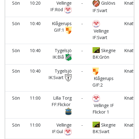
Sön
10:20
Vellinge
-
Gislövs
Knatte
IF:Röd
3
IF:Svart
Sön
10:40
Klågerups
-
Knatte
GIF:1
1
Vellinge
IF:Svart
Sön
10:40
Tygelsjö
-
Skegrie
Knatte
IK:Blå
BK:Grön
2
Sön
10:40
Tygelsjö
-
Knatte
IK:Svart
3
Klågerups
GIF:2
Sön
11:00
Lilla Torg
-
Knatte
FF:Flickor
1
Vellinge IF
Flickor 1
Sön
11:00
Vellinge
-
Skegrie
Knatte
IF:Gul
BK:Svart
2