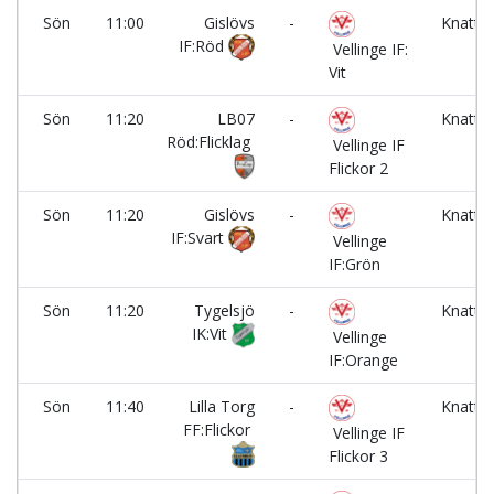
Sön
11:00
Gislövs
-
Knatte
IF:Röd
3
Vellinge IF:
Vit
Sön
11:20
LB07
-
Knatte
Röd:Flicklag
1
Vellinge IF
Flickor 2
Sön
11:20
Gislövs
-
Knatte
IF:Svart
2
Vellinge
IF:Grön
Sön
11:20
Tygelsjö
-
Knatte
IK:Vit
3
Vellinge
IF:Orange
Sön
11:40
Lilla Torg
-
Knatte
FF:Flickor
1
Vellinge IF
Flickor 3