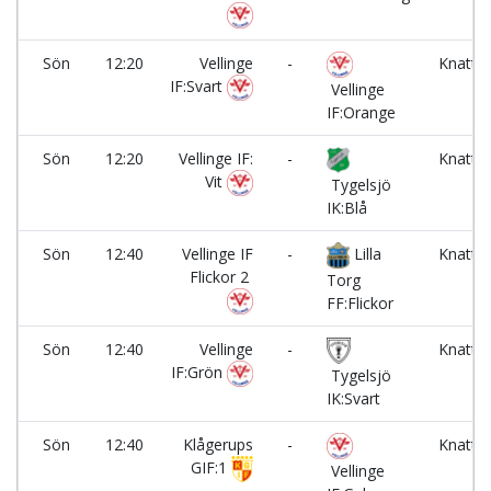
Sön
12:20
Vellinge
-
Knatte
IF:Svart
2
Vellinge
IF:Orange
Sön
12:20
Vellinge IF:
-
Knatte
Vit
3
Tygelsjö
IK:Blå
Sön
12:40
Vellinge IF
-
Lilla
Knatte
Flickor 2
1
Torg
FF:Flickor
Sön
12:40
Vellinge
-
Knatte
IF:Grön
2
Tygelsjö
IK:Svart
Sön
12:40
Klågerups
-
Knatte
GIF:1
3
Vellinge