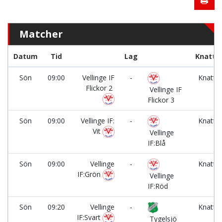
Matcher
Datum
Tid
Lag
Knatte
Sön
09:00
Vellinge IF
-
Knatte
Flickor 2
1
Vellinge IF
Flickor 3
Sön
09:00
Vellinge IF:
-
Knatte
Vit
2
Vellinge
IF:Blå
Sön
09:00
Vellinge
-
Knatte
IF:Grön
3
Vellinge
IF:Röd
Sön
09:20
Vellinge
-
Knatte
IF:Svart
1
Tygelsjö