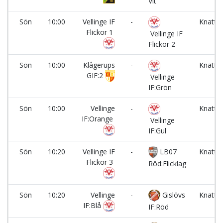
Vit
Sön
10:00
Vellinge IF
-
Knatte
Flickor 1
1
Vellinge IF
Flickor 2
Sön
10:00
Klågerups
-
Knatte
GIF:2
2
Vellinge
IF:Grön
Sön
10:00
Vellinge
-
Knatte
IF:Orange
3
Vellinge
IF:Gul
Sön
10:20
Vellinge IF
-
LB07
Knatte
Flickor 3
1
Röd:Flicklag
Sön
10:20
Vellinge
-
Gislövs
Knatte
IF:Blå
2
IF:Röd