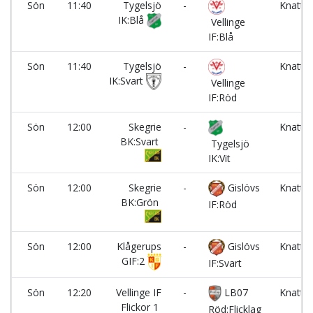
Sön
11:40
Tygelsjö
-
Knatte
IK:Blå
2
Vellinge
IF:Blå
Sön
11:40
Tygelsjö
-
Knatte
IK:Svart
3
Vellinge
IF:Röd
Sön
12:00
Skegrie
-
Knatte
BK:Svart
1
Tygelsjö
IK:Vit
Sön
12:00
Skegrie
-
Gislövs
Knatte
BK:Grön
2
IF:Röd
Sön
12:00
Klågerups
-
Gislövs
Knatte
GIF:2
3
IF:Svart
Sön
12:20
Vellinge IF
-
LB07
Knatte
Flickor 1
1
Röd:Flicklag