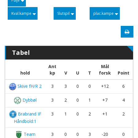
Pulje
Kval.kampe
Slutspil
plac.kampe
Tabel
Ant
Mål
hold
kp
V
U
T
forsk
Point
Skive fH/R 2
3
3
0
0
+12
6
Dybbøl
3
2
0
1
+7
4
Brabrand IF
3
1
0
2
+1
2
Håndbold:1
Team
3
0
0
3
-20
0