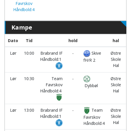
Favrskov
Håndbold:4
Kampe
Dato
Tid
hold
hal
R
Lør
10:00
Brabrand IF
-
Skive
Østre
1
Håndbold:1
Skole
fH/R 2
Hal
Lør
10:30
Team
-
Østre
7
Favrskov
Skole
Dybbøl
Håndbold:4
Hal
Lør
13:00
Brabrand IF
-
Team
Østre
1
Håndbold:1
Skole
Favrskov
Hal
Håndbold:4