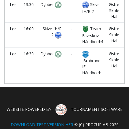
Lør
13:30
Dybbøl
-
Skive
Østre
1
Skole
fH/R 2
Hal
Lør
16:00
Skive fH/R
-
Team
Østre
1
2
Skole
Favrskov
Hal
Håndbold:4
Lør
16:30
Dybbøl
-
Østre
1
Skole
Brabrand
Hal
IF
Håndbold:1
WEBSITE POWERED BY
TOURNAMENT SOFTWARE
DOWNLOAD TEST VERSION HER
© (C) PROCUP AB 2026