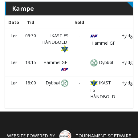
Kampe
Dato
Tid
hold
h
Lør
09:30
IKAST FS
-
Hyldgår
HÅNDBOLD
Hammel GF
Lør
13:15
Hammel GF
-
Dybbøl
Hyldgår
Lør
18:00
Dybbøl
-
IKAST
Hyldgår
FS
HÅNDBOLD
WEBSITE POWERED BY
TOURNAMENT SOFTWARE