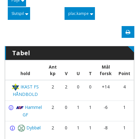
Pulje
Slutspil
plac.kampe
Tabel
Ant
Mål
hold
kp
V
U
T
forsk
Point
IKAST FS
2
2
0
0
+14
4
HÅNDBOLD
Hammel
2
0
1
1
-6
1
GF
Dybbøl
2
0
1
1
-8
1