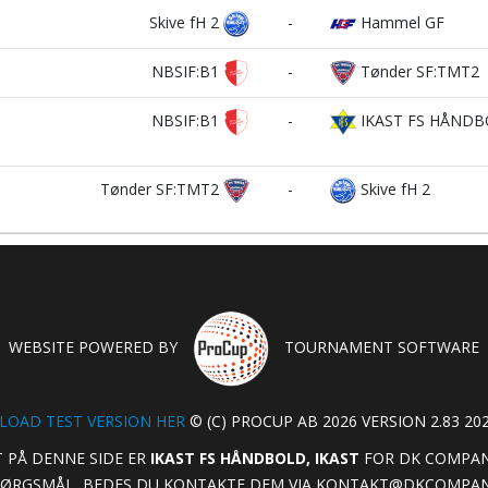
Skive fH 2
-
Hammel GF
NBSIF:B1
-
Tønder SF:TMT2
NBSIF:B1
-
IKAST FS HÅND
Tønder SF:TMT2
-
Skive fH 2
WEBSITE POWERED BY
TOURNAMENT SOFTWARE
OAD TEST VERSION HER
© (C) PROCUP AB 2026 VERSION 2.83 202
 PÅ DENNE SIDE ER
IKAST FS HÅNDBOLD, IKAST
FOR DK COMPANY
PØRGSMÅL, BEDES DU KONTAKTE DEM VIA
KONTAKT@DKCOMPAN