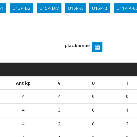
B1
U13P-B2
U15P-DIV
U15P-A
U15P-B
U11P-A-C
plac.kampe
Ant kp
V
U
T
4
4
0
0
4
3
0
1
4
2
0
2