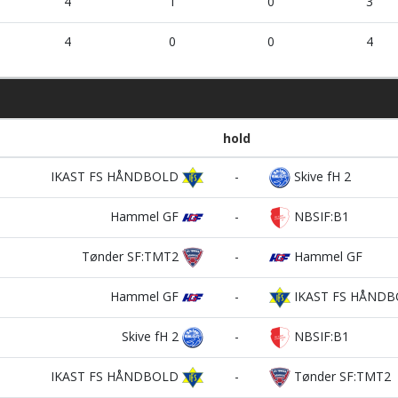
4
1
0
3
4
0
0
4
hold
IKAST FS HÅNDBOLD
-
Skive fH 2
Hammel GF
-
NBSIF:B1
Tønder SF:TMT2
-
Hammel GF
Hammel GF
-
IKAST FS HÅND
Skive fH 2
-
NBSIF:B1
IKAST FS HÅNDBOLD
-
Tønder SF:TMT2