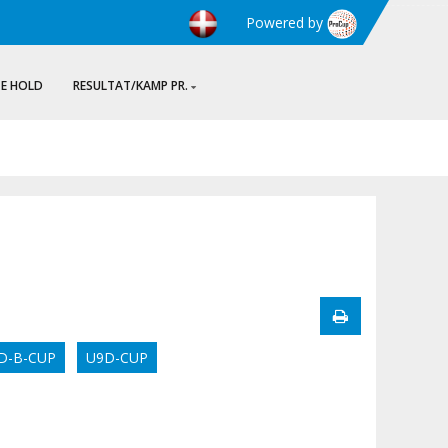
Powered by
TE HOLD
RESULTAT/KAMP PR.
D-B-CUP
U9D-CUP