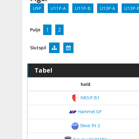
U9P
U11P-A
U11P-B
U13P-A
U13P-
1
2
Pulje
Slutspil
Tabel
hold
NBSIF:B1
Hammel GF
Skive fH 2