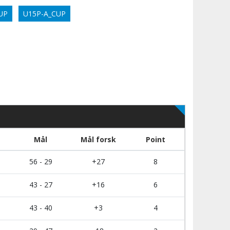
UP
U15P-A_CUP
Mål
Mål forsk
Point
56 - 29
+27
8
43 - 27
+16
6
43 - 40
+3
4