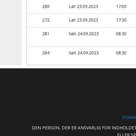
280
Lør 23.09.2023
17:00
272
Lør 23.09.2023
17:30
281
Søn 24.09.2023
08:30
284
Søn 24.09.2023
08:30
DOWNL
DEN PERSON, DER ER ANSVARLIG FOR INDHOLDET
ELLER S