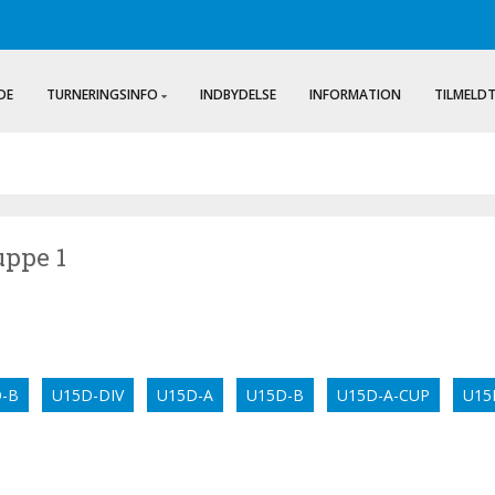
DE
TURNERINGSINFO
INDBYDELSE
INFORMATION
TILMELD
uppe 1
-B
U15D-DIV
U15D-A
U15D-B
U15D-A-CUP
U15