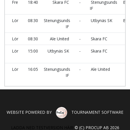
Fre
18:40
Skara FC
-
Stenungsunds
Ber
IF
Lör
08:30
Stenungsunds
-
Utbynäs SK
Ber
IF
Lör
08:30
Ale United
-
Skara FC
Ha
Lör
15:00
Utbynäs SK
-
Skara FC
V
Lör
16:05
Stenungsunds
-
Ale United
V
IF
WEBSITE POWERED BY
TOURNAMENT SOFTWARE
LADDA NED TESTVERSION HÄR!
© (C) PROCUP AB 2026