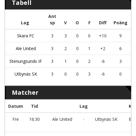
Tabell
Ant
Lag
sp
V
O
F
Diff
Poäng
Skara FC
3
3
0
0
+10
9
Ale United
3
2
0
1
+2
6
Stenungsunds IF
3
1
0
2
-6
3
Utbynäs SK
3
0
0
3
-6
0
Matcher
Datum
Tid
Lag
Ko
Fre
16:30
Ale United
-
Utbynäs SK
Ber