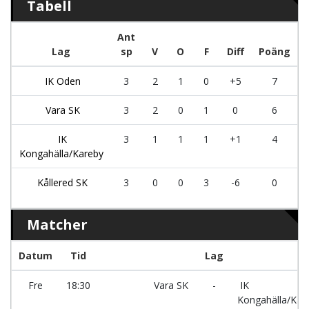
Tabell
Ant
Lag
sp
V
O
F
Diff
Poäng
IK Oden
3
2
1
0
+5
7
Vara SK
3
2
0
1
0
6
IK
3
1
1
1
+1
4
Kongahälla/Kareby
Kållered SK
3
0
0
3
-6
0
Matcher
Datum
Tid
Lag
Fre
18:30
Vara SK
-
IK
Kongahälla/Kar