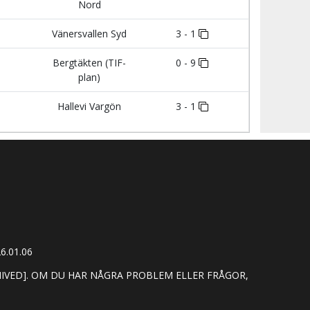
Nord
Vänersvallen Syd
3 - 1
Bergtäkten (TIF-
0 - 9
plan)
Hallevi Vargön
3 - 1
6.01.06
HIVED]. OM DU HAR NÅGRA PROBLEM ELLER FRÅGOR,