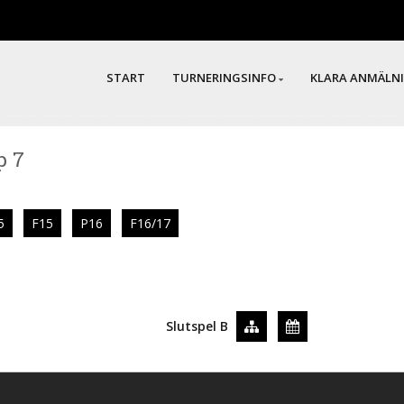
START
TURNERINGSINFO
KLARA ANMÄLN
p 7
5
F15
P16
F16/17
Slutspel B