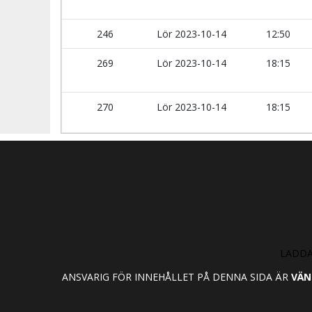
246
Lör 2023-10-14
12:50
269
Lör 2023-10-14
18:15
270
Lör 2023-10-14
18:15
LADDA
ANSVARIG FÖR INNEHÅLLET PÅ DENNA SIDA ÄR
VÄN