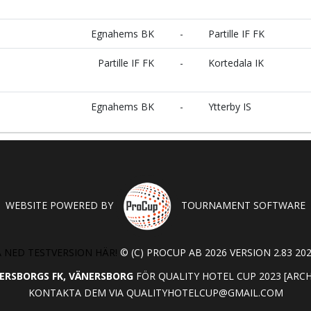
Egnahems BK
-
Partille IF FK
Partille IF FK
-
Kortedala IK
Egnahems BK
-
Ytterby IS
WEBSITE POWERED BY
TOURNAMENT SOFTWARE
 NED TESTVERSION HÄR!
© (C) PROCUP AB 2026 VERSION 2.83 202
ERSBORGS FK, VÄNERSBORG
FÖR QUALITY HOTEL CUP 2023 [ARC
KONTAKTA DEM VIA
QUALITYHOTELCUP@GMAIL.COM