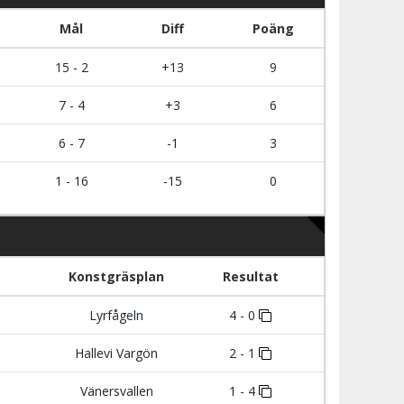
Mål
Diff
Poäng
15 - 2
+13
9
7 - 4
+3
6
6 - 7
-1
3
1 - 16
-15
0
Konstgräsplan
Resultat
Lyrfågeln
4 - 0
Hallevi Vargön
2 - 1
Vänersvallen
1 - 4