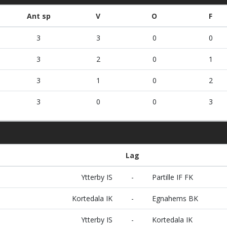
Ant sp
V
O
F
3
3
0
0
3
2
0
1
3
1
0
2
3
0
0
3
Lag
Ytterby IS
-
Partille IF FK
Kortedala IK
-
Egnahems BK
Ytterby IS
-
Kortedala IK