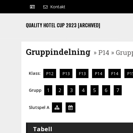
Kontakt
QUALITY HOTEL CUP 2023 [ARCHIVED]
Gruppindelning
» P14 » Grup
Klass:
P12
P13
F13
P14
F14
P1
1
2
3
4
5
6
7
Grupp
Slutspel A
Tabell