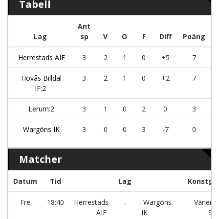
Tabell
Ant
Lag
sp
V
O
F
Diff
Poäng
Herrestads AIF
3
2
1
0
+5
7
Hovås Billdal
3
2
1
0
+2
7
IF:2
Lerum:2
3
1
0
2
0
3
Wargöns IK
3
0
0
3
-7
0
Matcher
Datum
Tid
Lag
Konstgr
Fre
18:40
Herrestads
-
Wargöns
Vänersv
AIF
IK
Sy