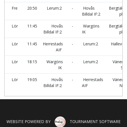
Fre
20:50
Lerum:2
-
Hovås
Bergtäkte
Billdal IF:2
plan
Lör
11:45
Hovås
-
Wargöns
Bergtäkte
Billdal IF:2
IK
plan
Lör
11:45
Herrestads
-
Lerum:2
Hallevi 
AIF
Lör
18:15
Wargöns
-
Lerum:2
Vänersv
IK
Sy
Lör
19:05
Hovås
-
Herrestads
Vänersv
Billdal IF:2
AIF
Nor
WEBSITE POWERED BY
TOURNAMENT SOFTWARE