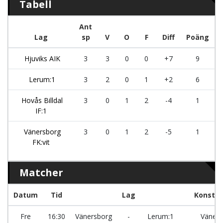
Tabell
Ant
Lag
sp
V
O
F
Diff
Poäng
Hjuviks AIK
3
3
0
0
+7
9
Lerum:1
3
2
0
1
+2
6
Hovås Billdal
3
0
1
2
-4
1
IF:1
Vänersborg
3
0
1
2
-5
1
FK:vit
Matcher
Datum
Tid
Lag
Konstgr
Fre
16:30
Vänersborg
-
Lerum:1
Väners