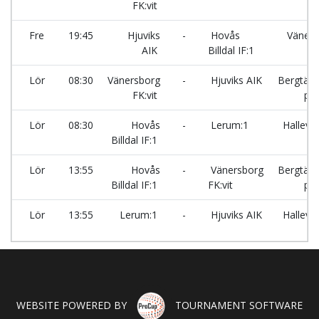
FK:vit
Sy
Fre
19:45
Hjuviks
-
Hovås
Väners
AIK
Billdal IF:1
Sy
Lör
08:30
Vänersborg
-
Hjuviks AIK
Bergtäkt
FK:vit
pla
Lör
08:30
Hovås
-
Lerum:1
Hallevi
Billdal IF:1
Lör
13:55
Hovås
-
Vänersborg
Bergtäkt
Billdal IF:1
FK:vit
pla
Lör
13:55
Lerum:1
-
Hjuviks AIK
Hallevi
WEBSITE POWERED BY
TOURNAMENT SOFTWARE