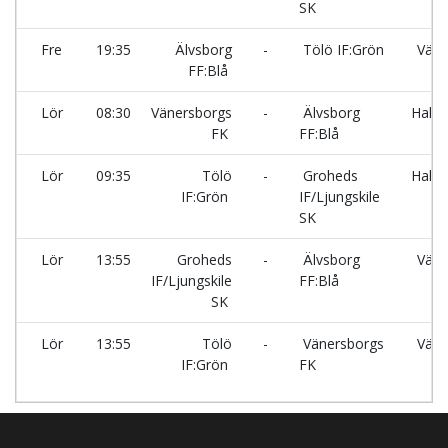
SK
Fre
19:35
Älvsborg
-
Tölö IF:Grön
Väne
FF:Blå
Lör
08:30
Vänersborgs
-
Älvsborg
Halle
FK
FF:Blå
Lör
09:35
Tölö
-
Groheds
Halle
IF:Grön
IF/Ljungskile
SK
Lör
13:55
Groheds
-
Älvsborg
Väne
IF/Ljungskile
FF:Blå
SK
Lör
13:55
Tölö
-
Vänersborgs
Väne
IF:Grön
FK