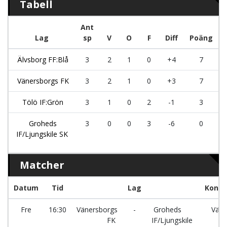
Tabell
Ant
Lag
sp
V
O
F
Diff
Poäng
Älvsborg FF:Blå
3
2
1
0
+4
7
Vänersborgs FK
3
2
1
0
+3
7
Tölö IF:Grön
3
1
0
2
-1
3
Groheds
3
0
0
3
-6
0
IF/Ljungskile SK
Matcher
Datum
Tid
Lag
Konst
Fre
16:30
Vänersborgs
-
Groheds
Väne
FK
IF/Ljungskile