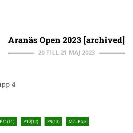
Aranäs Open 2023 [archived]
20 TILL 21 MAJ 2023
rupp 4
P11(11)
P10(12)
P9(13)
Mini Pojk