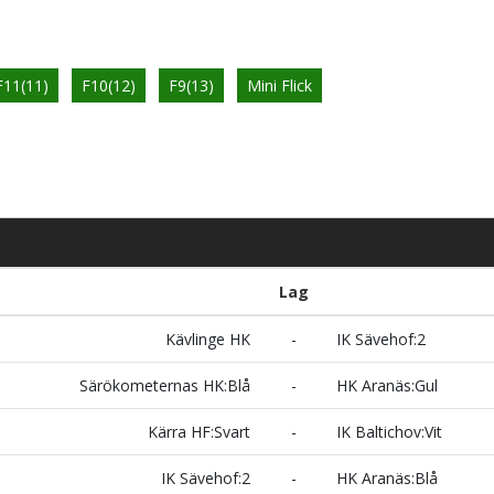
F11(11)
F10(12)
F9(13)
Mini Flick
Lag
Kävlinge HK
-
IK Sävehof:2
Särökometernas HK:Blå
-
HK Aranäs:Gul
Kärra HF:Svart
-
IK Baltichov:Vit
IK Sävehof:2
-
HK Aranäs:Blå