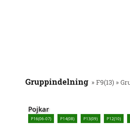
Gruppindelning
» F9(13) » G
Pojkar
P16(06-07)
P14(08)
P13(09)
P12(10)