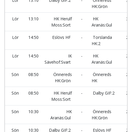
Lör
13:10
Dalby GIF:2
-
Önnereds
34
HK:Grön
Lör
13:10
HK Herulf
-
HK
39
Moss:Sort
Aranäs:Gul
Lör
14:50
Eslövs HF
-
Torslanda
25
HK:2
Lör
14:50
IK
-
HK
26
Sävehof:Svart
Aranäs:Gul
Sön
08:50
Önnereds
-
Önnereds
25
HK:Grön
HK
Sön
08:50
HK Herulf
-
Dalby GIF:2
26
Moss:Sort
Sön
10:30
HK
-
Önnereds
25
Aranäs:Gul
HK:Grön
Sön
10:30
Dalby GIF:2
-
Eslövs HF
26