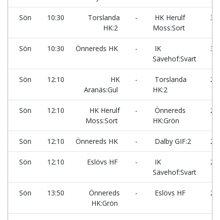
Sön
10:30
Torslanda
-
HK Herulf
31
HK:2
Moss:Sort
Sön
10:30
Önnereds HK
-
IK
32
Sävehof:Svart
Sön
12:10
HK
-
Torslanda
25
Aranäs:Gul
HK:2
Sön
12:10
HK Herulf
-
Önnereds
26
Moss:Sort
HK:Grön
Sön
12:10
Önnereds HK
-
Dalby GIF:2
27
Sön
12:10
Eslövs HF
-
IK
28
Sävehof:Svart
Sön
13:50
Önnereds
-
Eslövs HF
22
HK:Grön