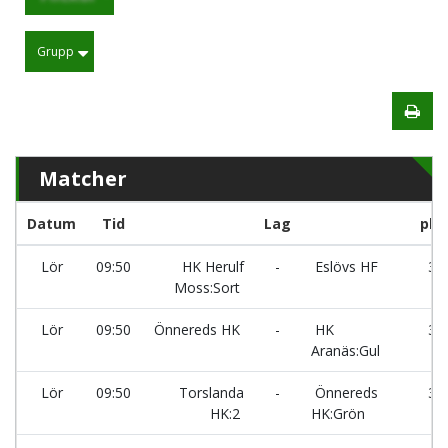
Grupp
Matcher
Datum
Tid
Lag
pla
Lör
09:50
HK Herulf
-
Eslövs HF
32
Moss:Sort
Lör
09:50
Önnereds HK
-
HK
33
Aranäs:Gul
Lör
09:50
Torslanda
-
Önnereds
34
HK:2
HK:Grön