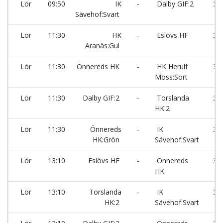
Lör
09:50
IK
-
Dalby GIF:2
39
Sävehof:Svart
Lör
11:30
HK
-
Eslövs HF
32
Aranäs:Gul
Lör
11:30
Önnereds HK
-
HK Herulf
33
Moss:Sort
Lör
11:30
Dalby GIF:2
-
Torslanda
34
HK:2
Lör
11:30
Önnereds
-
IK
39
HK:Grön
Sävehof:Svart
Lör
13:10
Eslövs HF
-
Önnereds
32
HK
Lör
13:10
Torslanda
-
IK
33
HK:2
Sävehof:Svart