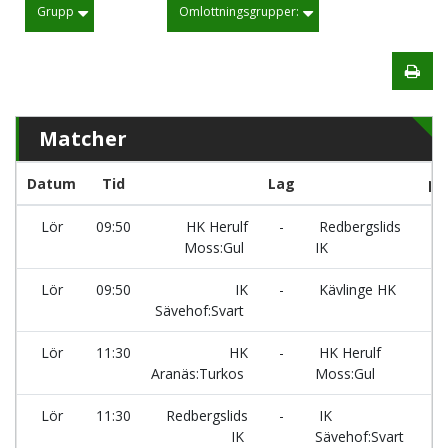
Grupp
Omlottningsgrupper:
Matcher
Datum
Tid
Lag
pl
Lör
09:50
HK Herulf
-
Redbergslids
2
Moss:Gul
IK
Lör
09:50
IK
-
Kävlinge HK
2
Sävehof:Svart
Lör
11:30
HK
-
HK Herulf
2
Aranäs:Turkos
Moss:Gul
Lör
11:30
Redbergslids
-
IK
2
IK
Sävehof:Svart