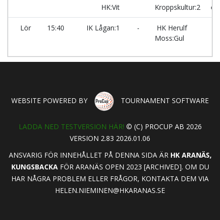
HK:Vit
Kroppskultur:2
ce
Lör
15:40
IK Lågan:1
-
HK Herulf
Moss:Gul
WEBSITE POWERED BY
TOURNAMENT SOFTWARE
LADDA NED TESTVERSION HÄR!
© (C) PROCUP AB 2026
VERSION 2.83 2026.01.06
ANSVARIG FÖR INNEHÅLLET PÅ DENNA SIDA ÄR
HK ARANÄS,
KUNGSBACKA
FÖR ARANÄS OPEN 2023 [ARCHIVED]. OM DU
HAR NÅGRA PROBLEM ELLER FRÅGOR, KONTAKTA DEM VIA
HELEN.NIEMINEN@HKARANAS.SE