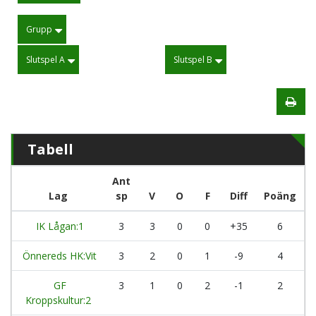
Grupp
Slutspel A
Slutspel B
Tabell
Ant
Lag
sp
V
O
F
Diff
Poäng
IK Lågan:1
3
3
0
0
+35
6
Önnereds HK:Vit
3
2
0
1
-9
4
GF
3
1
0
2
-1
2
Kroppskultur:2