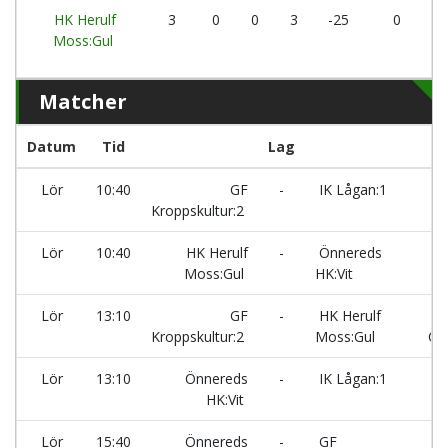
HK Herulf
3
0
0
3
-25
0
Moss:Gul
Matcher
Datum
Tid
Lag
Lör
10:40
GF
-
IK Lågan:1
Kroppskultur:2
K
Lör
10:40
HK Herulf
-
Önnereds
Moss:Gul
HK:Vit
K
Lör
13:10
GF
-
HK Herulf
1
Kroppskultur:2
Moss:Gul
Ce
Lör
13:10
Önnereds
-
IK Lågan:1
HK:Vit
Lör
15:40
Önnereds
-
GF