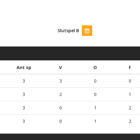
Slutspel B
Ant sp
V
O
F
3
3
0
0
3
2
0
1
3
0
1
2
3
0
1
2