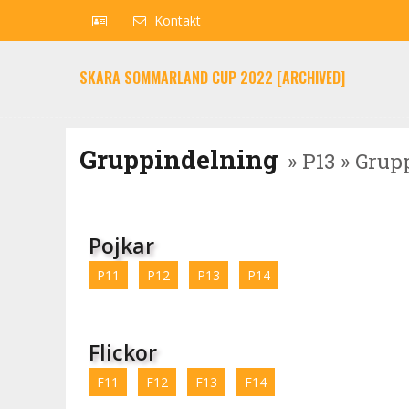
Kontakt
SKARA SOMMARLAND CUP 2022 [ARCHIVED]
Gruppindelning
» P13 » Grup
Pojkar
P11
P12
P13
P14
Flickor
F11
F12
F13
F14