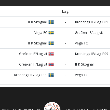
Lag
IFK Skoghall
-
Kronängs IF/Lag P09
Vega FC
-
Greåker IF/Lag vit
IFK Skoghall
-
Vega FC
Greåker IF/Lag vit
-
Kronängs IF/Lag P09
Greåker IF/Lag vit
-
IFK Skoghall
Kronängs IF/Lag P09
-
Vega FC
WEBSITE POWERED BY
TOURNAMENT SOFTWARE