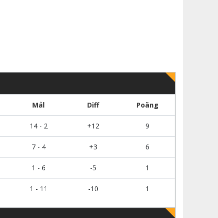
Mål
Diff
Poäng
14 - 2
+12
9
7 - 4
+3
6
1 - 6
-5
1
1 - 11
-10
1