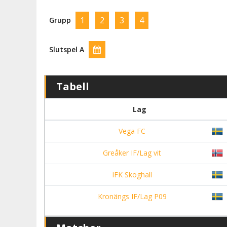
1
2
3
4
Grupp
Slutspel A
Tabell
Lag
Vega FC
Greåker IF/Lag vit
IFK Skoghall
Kronängs IF/Lag P09