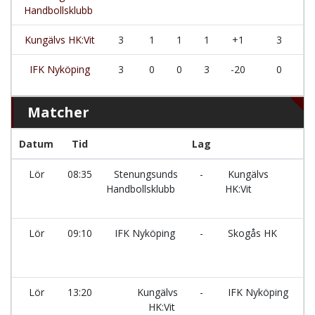
Handbollsklubb
Kungälvs HK:Vit
3
1
1
1
+1
3
IFK Nyköping
3
0
0
3
-20
0
Matcher
Datum
Tid
Lag
Lör
08:35
Stenungsunds
-
Kungälvs
S
Handbollsklubb
HK:Vit
S
Lör
09:10
IFK Nyköping
-
Skogås HK
Lör
13:20
Kungälvs
-
IFK Nyköping
S
HK:Vit
S