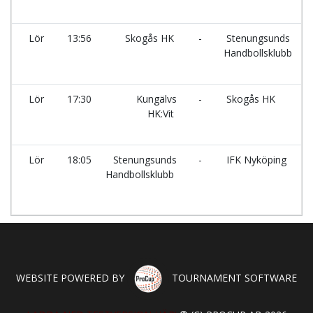
Lör
13:56
Skogås HK
-
Stenungsunds
S
Handbollsklubb
S
Lör
17:30
Kungälvs
-
Skogås HK
S
HK:Vit
S
Lör
18:05
Stenungsunds
-
IFK Nyköping
S
Handbollsklubb
S
WEBSITE POWERED BY
TOURNAMENT SOFTWARE