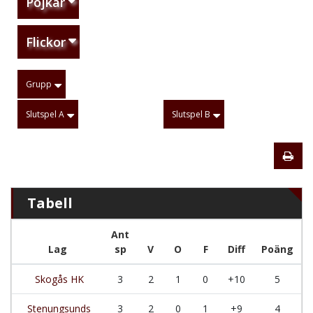
Pojkar
Flickor
Grupp
Slutspel A
Slutspel B
Tabell
Ant
Lag
sp
V
O
F
Diff
Poäng
Skogås HK
3
2
1
0
+10
5
Stenungsunds
3
2
0
1
+9
4