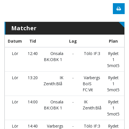
Matcher
Datum
Tid
Lag
Plan
R
Lör
12:40
Onsala
-
Tölö IF:3
Rydet
BK:OBK 1
1
5mot5
Lör
13:20
IK
-
Varbergs
Rydet
Zenith:Blå
BoIS
1
FC:Vit
5mot5
Lör
14:00
Onsala
-
IK
Rydet
BK:OBK 1
Zenith:Blå
1
5mot5
Lör
14:40
Varbergs
-
Tölö IF:3
Rydet