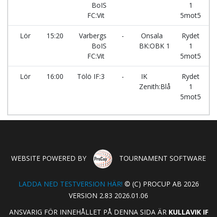
BoIS
1
FC:Vit
5mot5
Lör
15:20
Varbergs
-
Onsala
Rydet
BoIS
BK:OBK 1
1
FC:Vit
5mot5
Lör
16:00
Tölö IF:3
-
IK
Rydet
Zenith:Blå
1
5mot5
WEBSITE POWERED BY
TOURNAMENT SOFTWARE
LADDA NED TESTVERSION HÄR!
© (C) PROCUP AB 2026
VERSION 2.83 2026.01.06
ANSVARIG FÖR INNEHÅLLET PÅ DENNA SIDA ÄR
KULLAVIK IF