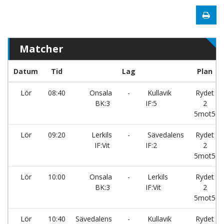
Matcher
Datum
Tid
Lag
Plan
Lör
08:40
Onsala
-
Kullavik
Rydet
BK:3
IF:5
2
5mot5
Lör
09:20
Lerkils
-
Sävedalens
Rydet
IF:Vit
IF:2
2
5mot5
Lör
10:00
Onsala
-
Lerkils
Rydet
BK:3
IF:Vit
2
5mot5
Lör
10:40
Sävedalens
-
Kullavik
Rydet