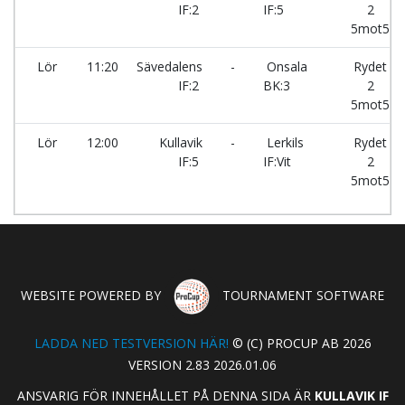
IF:2
IF:5
2
5mot5
Lör
11:20
Sävedalens
-
Onsala
Rydet
IF:2
BK:3
2
5mot5
Lör
12:00
Kullavik
-
Lerkils
Rydet
IF:5
IF:Vit
2
5mot5
WEBSITE POWERED BY
TOURNAMENT SOFTWARE
LADDA NED TESTVERSION HÄR!
© (C) PROCUP AB 2026
VERSION 2.83 2026.01.06
ANSVARIG FÖR INNEHÅLLET PÅ DENNA SIDA ÄR
KULLAVIK IF