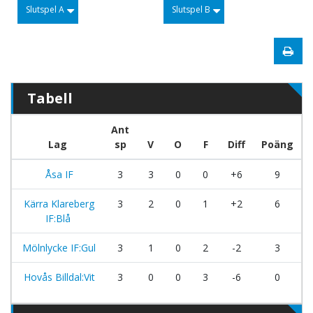
Slutspel A
Slutspel B
Tabell
Ant
Lag
sp
V
O
F
Diff
Poäng
Åsa IF
3
3
0
0
+6
9
Kärra Klareberg
3
2
0
1
+2
6
IF:Blå
Mölnlycke IF:Gul
3
1
0
2
-2
3
Hovås Billdal:Vit
3
0
0
3
-6
0