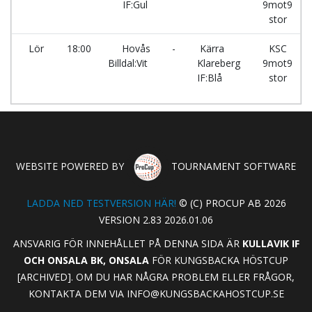
IF:Gul
9mot9
stor
Lör
18:00
Hovås
-
Kärra
KSC
Billdal:Vit
Klareberg
9mot9
IF:Blå
stor
WEBSITE POWERED BY
TOURNAMENT SOFTWARE
LADDA NED TESTVERSION HÄR!
© (C) PROCUP AB 2026
VERSION 2.83 2026.01.06
ANSVARIG FÖR INNEHÅLLET PÅ DENNA SIDA ÄR
KULLAVIK IF
OCH ONSALA BK, ONSALA
FÖR KUNGSBACKA HÖSTCUP
[ARCHIVED]. OM DU HAR NÅGRA PROBLEM ELLER FRÅGOR,
KONTAKTA DEM VIA
INFO@KUNGSBACKAHOSTCUP.SE