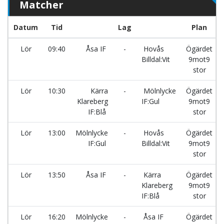
Matcher
Datum
Tid
Lag
Plan
Lör
09:40
Åsa IF
-
Hovås
Ögärdet
Billdal:Vit
9mot9
stor
Lör
10:30
Kärra
-
Mölnlycke
Ögärdet
Klareberg
IF:Gul
9mot9
IF:Blå
stor
Lör
13:00
Mölnlycke
-
Hovås
Ögärdet
IF:Gul
Billdal:Vit
9mot9
stor
Lör
13:50
Åsa IF
-
Kärra
Ögärdet
Klareberg
9mot9
IF:Blå
stor
Lör
16:20
Mölnlycke
-
Åsa IF
Ögärdet