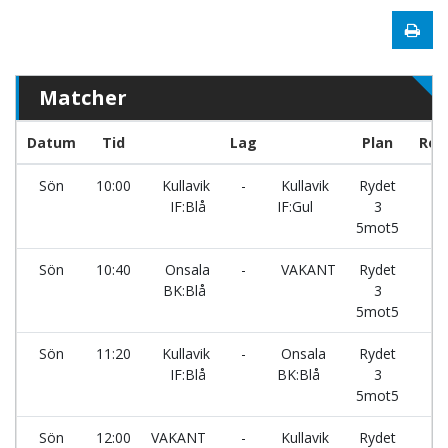
Matcher
Datum
Tid
Lag
Plan
Res
Sön
10:00
Kullavik
-
Kullavik
Rydet
IF:Blå
IF:Gul
3
5mot5
Sön
10:40
Onsala
-
VAKANT
Rydet
BK:Blå
3
5mot5
Sön
11:20
Kullavik
-
Onsala
Rydet
IF:Blå
BK:Blå
3
5mot5
Sön
12:00
VAKANT
-
Kullavik
Rydet