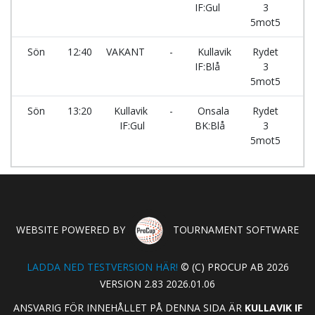
IF:Gul
3
5mot5
Sön
12:40
VAKANT
-
Kullavik
Rydet
IF:Blå
3
5mot5
Sön
13:20
Kullavik
-
Onsala
Rydet
IF:Gul
BK:Blå
3
5mot5
WEBSITE POWERED BY
TOURNAMENT SOFTWARE
LADDA NED TESTVERSION HÄR!
© (C) PROCUP AB 2026
VERSION 2.83 2026.01.06
ANSVARIG FÖR INNEHÅLLET PÅ DENNA SIDA ÄR
KULLAVIK IF