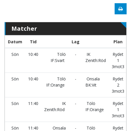
Matcher
Datum
Tid
Lag
Plan
Sön
10:40
Tölö
-
IK
Rydet
IF:Svart
Zenith:Röd
1
3mot3
Sön
10:40
Tölö
-
Onsala
Rydet
IF:Orange
BK:Vit
2
3mot3
Sön
11:40
IK
-
Tölö
Rydet
Zenith:Röd
IF:Orange
1
3mot3
Sön
11:40
Onsala
-
Tölö
Rydet