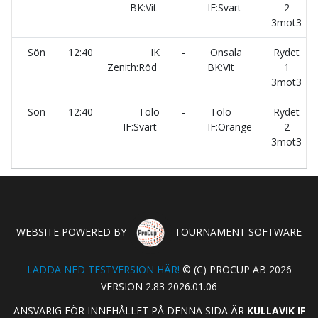
BK:Vit
IF:Svart
2
3mot3
Sön
12:40
IK
-
Onsala
Rydet
Zenith:Röd
BK:Vit
1
3mot3
Sön
12:40
Tölö
-
Tölö
Rydet
IF:Svart
IF:Orange
2
3mot3
WEBSITE POWERED BY
TOURNAMENT SOFTWARE
LADDA NED TESTVERSION HÄR!
© (C) PROCUP AB 2026
VERSION 2.83 2026.01.06
ANSVARIG FÖR INNEHÅLLET PÅ DENNA SIDA ÄR
KULLAVIK IF