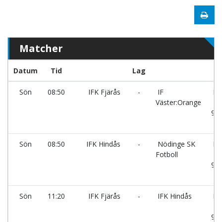
Matcher
Datum
Tid
Lag
Pl
Sön
08:50
IFK Fjärås
-
IF
Ry
Väster:Orange
9m
li
Sön
08:50
IFK Hindås
-
Nödinge SK
Ry
Fotboll
9m
li
Sön
11:20
IFK Fjärås
-
IFK Hindås
Ry
9m