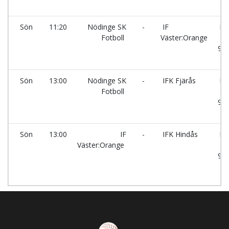
li
Sön
11:20
Nödinge SK
-
IF
Ry
Fotboll
Väster:Orange
9m
li
Sön
13:00
Nödinge SK
-
IFK Fjärås
Ry
Fotboll
9m
li
Sön
13:00
IF
-
IFK Hindås
Ry
Väster:Orange
9m
li