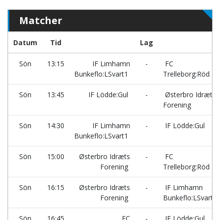
Matcher
Datum
Tid
Lag
Sön
13:15
IF Limhamn
-
FC
Bunkeflo:LSvart1
Trelleborg:Röd
Sön
13:45
IF Lödde:Gul
-
Østerbro Idræts
Forening
Sön
14:30
IF Limhamn
-
IF Lödde:Gul
Bunkeflo:LSvart1
Sön
15:00
Østerbro Idræts
-
FC
Forening
Trelleborg:Röd
Sön
16:15
Østerbro Idræts
-
IF Limhamn
Forening
Bunkeflo:LSvart1
Sön
16:45
FC
-
IF Lödde:Gul