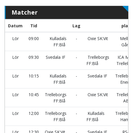
Matcher
Datum
Tid
Lag
plan
Lör
09:00
Kulladals
-
Oxie SK:Vit
Mellby
FF:Blå
Gård
Lör
09:30
Svedala IF
-
Trelleborgs
ICA Max
FF:Blå
Trellebo
Lör
10:15
Kulladals
-
Svedala IF
Trellebor
FF:Blå
Energi
Lör
10:45
Trelleborgs
-
Oxie SK:Vit
Trellebo
FF:Blå
AB
Lör
12:00
Trelleborgs
-
Kulladals
Trellebor
FF:Blå
FF:Blå
Hamn
Lör
12:30
Oxie SK:Vit
-
Svedala IF
RSA