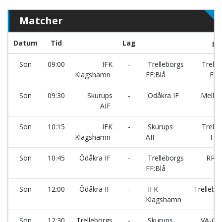
Matcher
Datum
Tid
Lag
pl
Sön
09:00
IFK
-
Trelleborgs
Trelle
Klagshamn
FF:Blå
Ene
Sön
09:30
Skurups
-
Ödåkra IF
Mellby
AIF
Sön
10:15
IFK
-
Skurups
Trelle
Klagshamn
AIF
Ha
Sön
10:45
Ödåkra IF
-
Trelleborgs
RRC 
FF:Blå
Sön
12:00
Ödåkra IF
-
IFK
Trelleb
Klagshamn
Sön
12:30
Trelleborgs
-
Skurups
VA-Gr