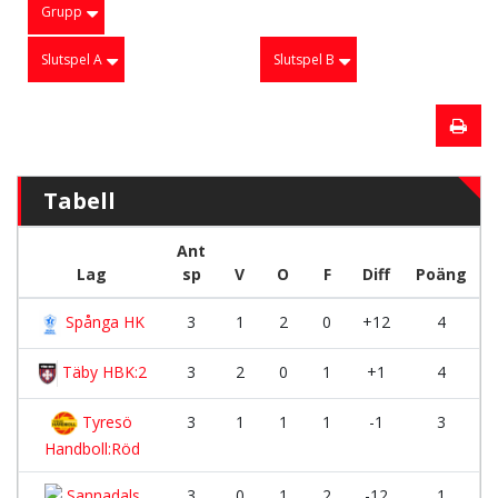
Grupp
Slutspel A
Slutspel B
Tabell
Ant
Lag
sp
V
O
F
Diff
Poäng
Spånga HK
3
1
2
0
+12
4
Täby HBK:2
3
2
0
1
+1
4
Tyresö
3
1
1
1
-1
3
Handboll:Röd
Sannadals
3
0
1
2
-12
1