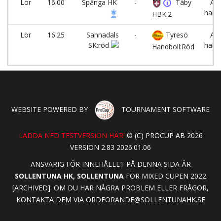
Lör
16:00
Spånga HK
-
Täby
A-
halle
HBK:2
Lör
16:25
Sannadals
-
Tyresö
A-
SK:röd
halle
Handboll:Röd
WEBSITE POWERED BY
TOURNAMENT SOFTWARE
LADDA NED TESTVERSION HÄR!
© (C) PROCUP AB 2026
VERSION 2.83 2026.01.06
ANSVARIG FÖR INNEHÅLLET PÅ DENNA SIDA ÄR
SOLLENTUNA HK, SOLLENTUNA
FÖR MIXED CUPEN 2022
[ARCHIVED]. OM DU HAR NÅGRA PROBLEM ELLER FRÅGOR,
KONTAKTA DEM VIA
ORDFORANDE@SOLLENTUNAHK.SE