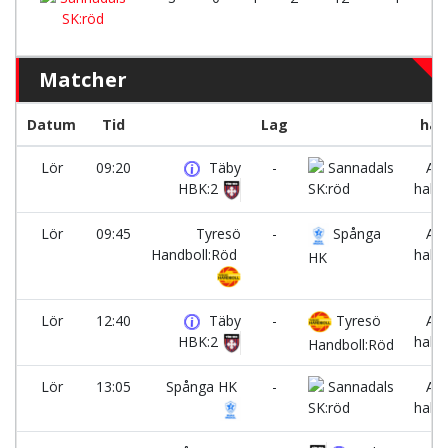
SK:röd
Matcher
Datum
Tid
Lag
hall
Lör
09:20
Täby
-
Sannadals
A-
HBK:2
SK:röd
halle
Lör
09:45
Tyresö
-
Spånga
A-
Handboll:Röd
halle
HK
Lör
12:40
Täby
-
Tyresö
A-
HBK:2
halle
Handboll:Röd
Lör
13:05
Spånga HK
-
Sannadals
A-
SK:röd
halle