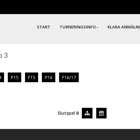
START
TURNERINGSINFO
KLARA ANMÄLN
p 3
4
P15
F15
P16
F16/17
Slutspel B