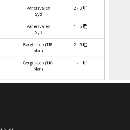
Vänersvallen
2 - 3
Syd
Vänersvallen
1 - 5
Syd
Bergtäkten (TIF-
2 - 5
plan)
Bergtäkten (TIF-
1 - 1
plan)
6.01.06