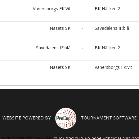
Vänersborgs FK:Vit
-
BK Häcken:2
Näsets SK
-
Sävedalens IF:blå
Sävedalens IF:blå
-
BK Häcken:2
Näsets SK
-
Vänersborgs FK:Vit
WEBSITE POWERED BY
TOURNAMENT SOFTWARE
 NED TESTVERSION HÄR!
© (C) PROCUP AB 2026 VERSION 2.83 202