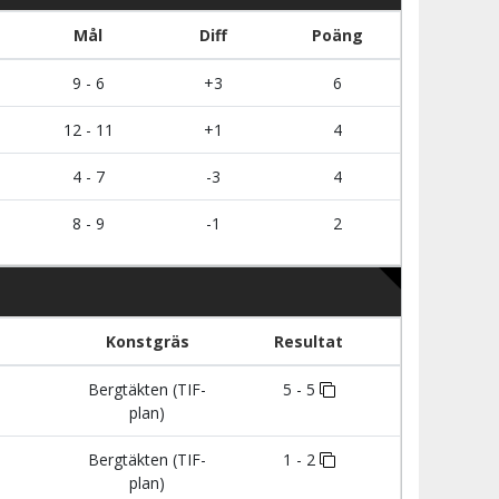
Mål
Diff
Poäng
9 - 6
+3
6
12 - 11
+1
4
4 - 7
-3
4
8 - 9
-1
2
Konstgräs
Resultat
Bergtäkten (TIF-
5 - 5
plan)
Bergtäkten (TIF-
1 - 2
plan)