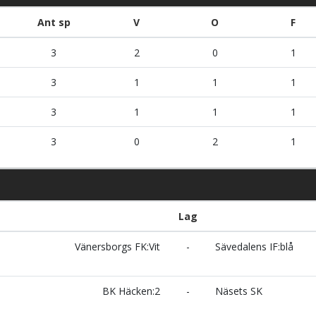
Ant sp
V
O
F
3
2
0
1
3
1
1
1
3
1
1
1
3
0
2
1
Lag
Vänersborgs FK:Vit
-
Sävedalens IF:blå
BK Häcken:2
-
Näsets SK