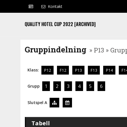
Kontakt
QUALITY HOTEL CUP 2022 [ARCHIVED]
Gruppindelning
» P13 » Grup
Klass:
P12
F12
P13
F13
P14
F1
1
2
3
4
5
6
Grupp
Slutspel A
Tabell