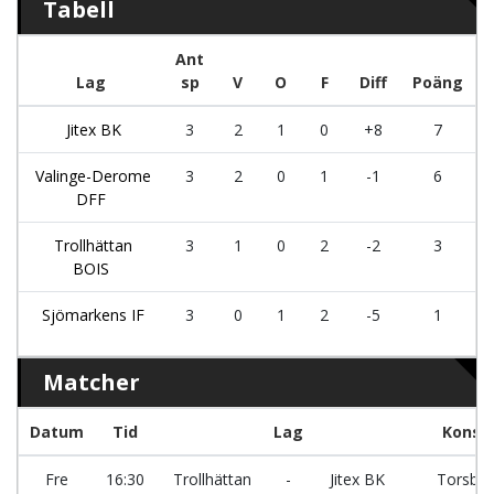
Tabell
Ant
Lag
sp
V
O
F
Diff
Poäng
Jitex BK
3
2
1
0
+8
7
Valinge-Derome
3
2
0
1
-1
6
DFF
Trollhättan
3
1
0
2
-2
3
BOIS
Sjömarkens IF
3
0
1
2
-5
1
Matcher
Datum
Tid
Lag
Konst
Fre
16:30
Trollhättan
-
Jitex BK
Torsbov