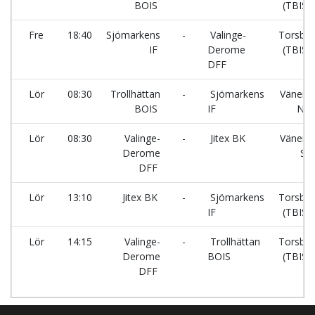
BOIS
(TBIS-p
Fre
18:40
Sjömarkens
-
Valinge-
Torsbov
IF
Derome
(TBIS-p
DFF
Lör
08:30
Trollhättan
-
Sjömarkens
Vänersv
BOIS
IF
Nor
Lör
08:30
Valinge-
-
Jitex BK
Vänersv
Derome
Sy
DFF
Lör
13:10
Jitex BK
-
Sjömarkens
Torsbov
IF
(TBIS-p
Lör
14:15
Valinge-
-
Trollhättan
Torsbov
Derome
BOIS
(TBIS-p
DFF