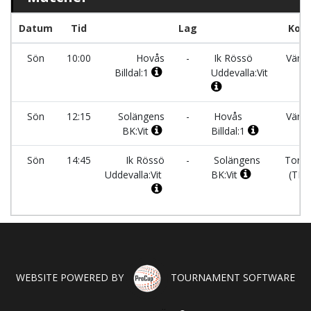
Datum
Tid
Lag
Kons
Sön
10:00
Hovås
-
Ik Rössö
Väner
Billdal:1
Uddevalla:Vit
Sön
12:15
Solängens
-
Hovås
Väner
BK:Vit
Billdal:1
Sön
14:45
Ik Rössö
-
Solängens
Torsb
Uddevalla:Vit
BK:Vit
(TBI
WEBSITE POWERED BY
TOURNAMENT SOFTWARE