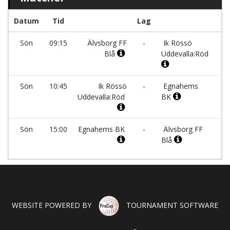
Datum
Tid
Lag
K
Sön
09:15
Älvsborg FF
-
Ik Rössö
To
Blå
Uddevalla:Röd
(
Sön
10:45
Ik Rössö
-
Egnahems
To
Uddevalla:Röd
BK
(
Sön
15:00
Egnahems BK
-
Älvsborg FF
Vä
Blå
WEBSITE POWERED BY
TOURNAMENT SOFTWARE