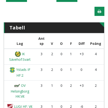
Tabell
Ant
Lag
sp
V
O
F
Diff
Poäng
IK
3
2
0
1
+3
4
Sävehof:Svart
Ystads IF
3
2
0
1
0
4
HF:2
OV
3
1
0
2
+3
2
Helsingborg
HK:Vit
LUGI HF: Vit
3
1
0
2
-6
2