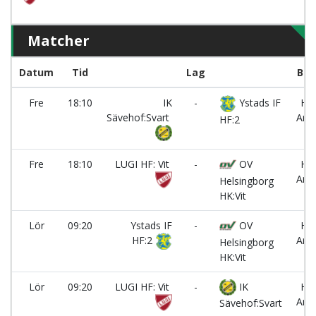
Matcher
Datum
Tid
Lag
Ban
Fre
18:10
IK
-
Ystads IF
Hb
Sävehof:Svart
Are
HF:2
B
Fre
18:10
LUGI HF: Vit
-
OV
Hb
Are
Helsingborg
C
HK:Vit
Lör
09:20
Ystads IF
-
OV
Hb
HF:2
Are
Helsingborg
B
HK:Vit
Lör
09:20
LUGI HF: Vit
-
IK
Hb
Are
Sävehof:Svart