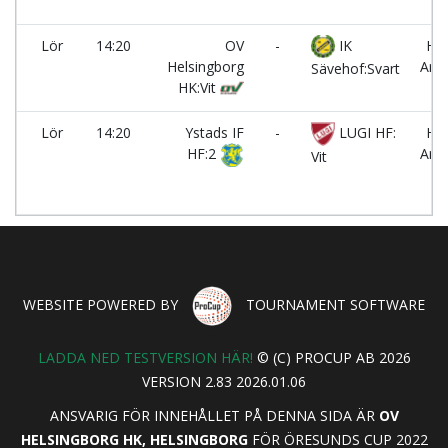
C
Lör
14:20
OV
-
IK
Hb
Helsingborg
Are
Sävehof:Svart
HK:Vit
B
Lör
14:20
Ystads IF
-
LUGI HF:
Hb
HF:2
Are
Vit
C
WEBSITE POWERED BY
TOURNAMENT SOFTWARE
LADDA NED TESTVERSION HÄR!
© (C) PROCUP AB 2026
VERSION 2.83 2026.01.06
ANSVARIG FÖR INNEHÅLLET PÅ DENNA SIDA ÄR
OV
HELSINGBORG HK, HELSINGBORG
FÖR ÖRESUNDS CUP 2022