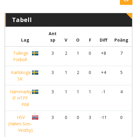
Tabell
Ant
Lag
sp
V
O
F
Diff
Poäng
Tullinge
3
2
1
0
+8
7
Fotboll
Karlskoga
3
1
2
0
+4
5
SK
Hammarby
3
1
1
1
-1
4
IF HTFF
P08
HSV
3
0
0
3
-11
0
(Hølen-Son-
Vestby)