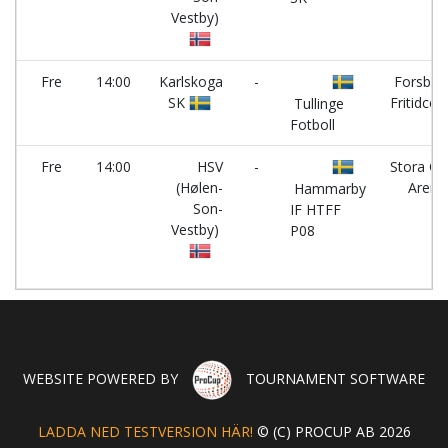
Vestby)
Fre
14:00
Karlskoga
-
Forsber
SK
Fritidcen
Tullinge
Fotboll
Fre
14:00
HSV
-
Stora C
(Hølen-
Arena
Hammarby
Son-
IF HTFF
Vestby)
P08
WEBSITE POWERED BY
TOURNAMENT SOFTWARE
LADDA NED TESTVERSION HÄR!
© (C) PROCUP AB 2026