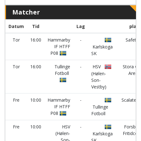
Matcher
Datum
Tid
Lag
plan
Tor
16:00
Hammarby
-
Safetro
IF HTFF
Karlskoga
P08
SK
Tor
16:00
Tullinge
-
HSV
Stora C
Fotboll
Arena
(Hølen-
Son-
Vestby)
Fre
10:00
Hammarby
-
Scalateat
IF HTFF
Tullinge
P08
Fotboll
Fre
10:00
HSV
-
Forsber
(Hølen-
Fritidcen
Karlskoga
Son-
SK