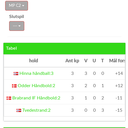
MP C2
Slutspil
---
Tabel
hold
Ant kp
V
U
T
Mål fors
Hinna håndball:3
3
3
0
0
+14
Odder Håndbold:2
3
2
0
1
+12
Brabrand IF Håndbold:2
3
1
0
2
-11
Tvedestrand:2
3
0
0
3
-15