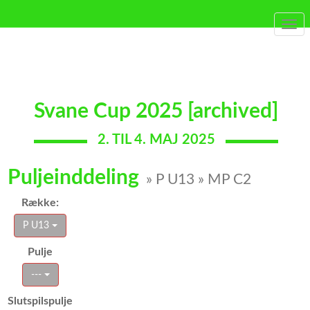
Togg
navi
Svane Cup 2025 [archived]
2. TIL 4. MAJ 2025
Puljeinddeling
» P U13 » MP C2
Række:
P U13
Pulje
---
Slutspilspulje