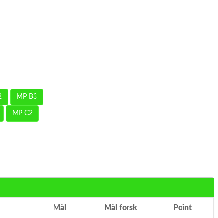
2
MP B3
MP C2
T
Mål
Mål forsk
Point