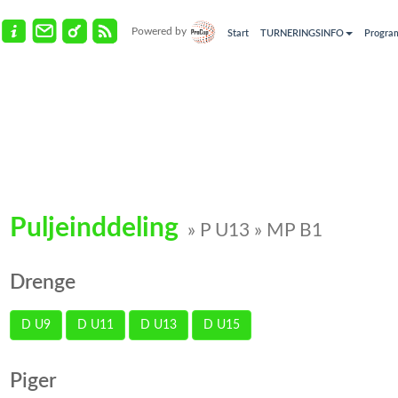
Powered by
Start
TURNERINGSINFO
Progra
Puljeinddeling
» P U13 » MP B1
Drenge
D U9
D U11
D U13
D U15
Piger