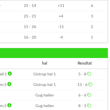
0
25 - 14
+11
6
1
25 - 21
+4
3
2
15 - 26
-11
2
2
16 - 20
-4
1
hal
Resultat
all:1
Gistrup hal 1
5 - 8
en:3
Gistrup hal 1
13 - 6
Gug hallen
6 - 6
en:3
Gug hallen
8 - 3