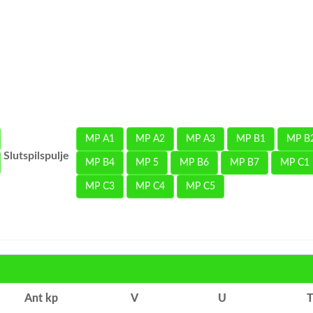
MP A1
MP A2
MP A3
MP B1
MP B
Slutspilspulje
MP B4
MP 5
MP B6
MP B7
MP C1
MP C3
MP C4
MP C5
Ant kp
V
U