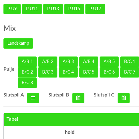
P U9
P U11
P U13
P U15
P U17
Mix
Landskamp
A/B 1
A/B 2
A/B 3
A/B 4
A/B 5
B/C 1
Pulje
B/C 2
B/C 3
B/C 4
B/C 5
B/C 6
B/C 7
B/C 8
Slutspil A
Slutspil B
Slutspil C
Tabel
hold