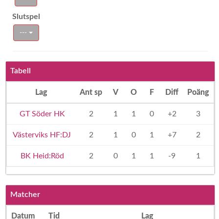
Slutspel
---
Tabell
Lag
Ant sp
V
O
F
Diff
Poäng
GT Söder HK
2
1
1
0
+2
3
Västerviks HF:DJ
2
1
0
1
+7
2
BK Heid:Röd
2
0
1
1
-9
1
Matcher
Datum
Tid
Lag