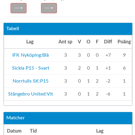
---
---
Tabell
Lag
Ant sp
V
O
F
Diff
Poäng
IFK Nyköping:Blå
3
3
0
0
+7
9
Sickla P15 - Svart
3
2
0
1
+1
6
Norrtulls SK:P15
3
0
1
2
-2
1
Stångebro United:Vit
3
0
1
2
-6
1
Matcher
Datum
Tid
Lag