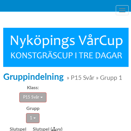
Togg
navi
Gruppindelning
» P15 Svår » Grupp 1
Klass:
P15 Svår
Grupp
1
Slutspel
Slutspel (
vy)