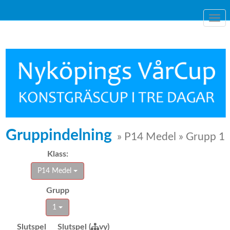
Togg
navi
Gruppindelning
» P14 Medel » Grupp 1
Klass:
P14 Medel
Grupp
1
Slutspel
Slutspel (
vy)