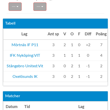
---
---
Tabell
Lag
Ant sp
V
O
F
Diff
Poäng
Mörtnäs IF P11
3
2
1
0
+2
7
IFK Nyköping:VIT
3
1
1
1
0
4
Stångebro United:Vit
3
0
2
1
-1
2
Oxelösunds IK
3
0
2
1
-1
2
Matcher
Datum
Tid
Lag