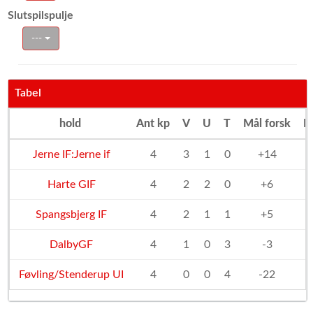
Slutspilspulje
---
Tabel
hold
Ant kp
V
U
T
Mål forsk
P
Jerne IF:Jerne if
4
3
1
0
+14
Harte GIF
4
2
2
0
+6
Spangsbjerg IF
4
2
1
1
+5
DalbyGF
4
1
0
3
-3
Føvling/Stenderup UI
4
0
0
4
-22