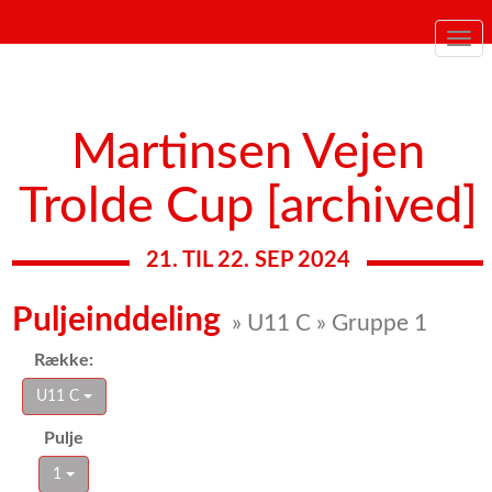
Togg
navi
Martinsen Vejen
Trolde Cup [archived]
21. TIL 22. SEP 2024
Puljeinddeling
» U11 C » Gruppe 1
Række:
U11 C
Pulje
1