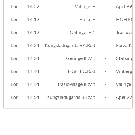
Lör
14:02
Valinge IF
-
Apel 99
Lör
14:12
Rinia IF
-
HGH FC:
Lör
14:12
Getinge IF:1
-
Träslövsl
Lör
14:24
Kungsladugårds BK:Röd
-
Forza Ku
Lör
14:34
Getinge IF:Vit
-
Stafsinge
Lör
14:44
HGH FC:Röd
-
Vinbergs
Lör
14:44
Träslövsläge IF:Vit
-
Valinge I
Lör
14:54
Kungsladugårds BK:Vit
-
Apel 99