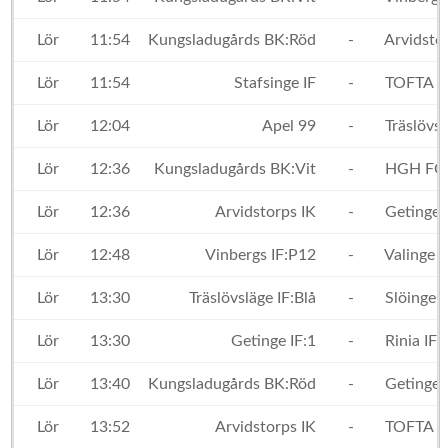
Lör
11:54
Kungsladugårds BK:Röd
-
Arvidstor
Lör
11:54
Stafsinge IF
-
TOFTA GI
Lör
12:04
Apel 99
-
Träslövsl
Lör
12:36
Kungsladugårds BK:Vit
-
HGH FC:
Lör
12:36
Arvidstorps IK
-
Getinge I
Lör
12:48
Vinbergs IF:P12
-
Valinge I
Lör
13:30
Träslövsläge IF:Blå
-
Slöinge 
Lör
13:30
Getinge IF:1
-
Rinia IF
Lör
13:40
Kungsladugårds BK:Röd
-
Getinge I
Lör
13:52
Arvidstorps IK
-
TOFTA GI