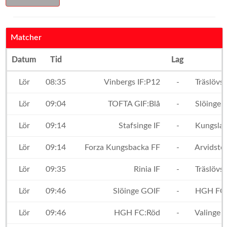
Matcher
Datum
Tid
Lag
Lör
08:35
Vinbergs IF:P12
-
Träslövsl
Lör
09:04
TOFTA GIF:Blå
-
Slöinge 
Lör
09:14
Stafsinge IF
-
Kungslad
Lör
09:14
Forza Kungsbacka FF
-
Arvidstor
Lör
09:35
Rinia IF
-
Träslövsl
Lör
09:46
Slöinge GOIF
-
HGH FC:
Lör
09:46
HGH FC:Röd
-
Valinge I