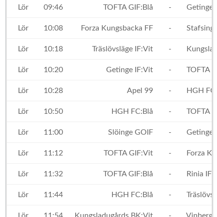
Lör
09:46
TOFTA GIF:Blå
-
Getinge I
Lör
10:08
Forza Kungsbacka FF
-
Stafsinge
Lör
10:18
Träslövsläge IF:Vit
-
Kungslad
Lör
10:20
Getinge IF:Vit
-
TOFTA GI
Lör
10:28
Apel 99
-
HGH FC:
Lör
10:50
HGH FC:Blå
-
TOFTA GI
Lör
11:00
Slöinge GOIF
-
Getinge I
Lör
11:12
TOFTA GIF:Vit
-
Forza Ku
Lör
11:32
TOFTA GIF:Blå
-
Rinia IF
Lör
11:44
HGH FC:Blå
-
Träslövsl
Lör
11:54
Kungsladugårds BK:Vit
-
Vinbergs