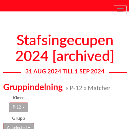
Togg
navi
Stafsingecupen
2024 [archived]
31 AUG 2024 TILL 1 SEP 2024
Gruppindelning
» P-12 » Matcher
Klass:
P-12
Grupp
All selected