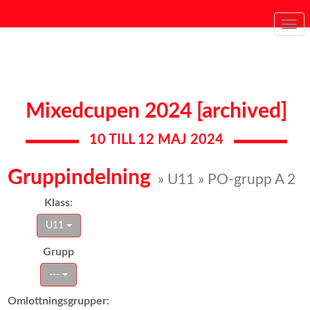
Togg
navi
Mixedcupen 2024 [archived]
10 TILL 12 MAJ 2024
Gruppindelning
» U11 » PO-grupp A 2
Klass:
U11
Grupp
---
Omlottningsgrupper: