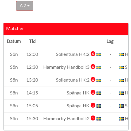
A 2
Matcher
Datum
Tid
Lag
Sön
12:00
Sollentuna HK:2
-
Ha
Sön
12:30
Hammarby Handboll:3
-
Sp
Sön
13:20
Sollentuna HK:2
-
Ha
Sön
14:15
Spånga HK
-
Ha
Sön
15:05
Spånga HK
-
Sol
Sön
15:30
Hammarby Handboll:2
-
Ha