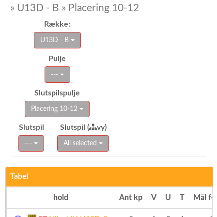
» U13D - B » Placering 10-12
Række:
U13D - B
Pulje
---
Slutspilspulje
Placering 10-12
Slutspil
Slutspil (
vy)
---
All selected
Tabel
hold
Ant kp
V
U
T
Mål fo