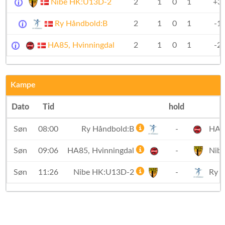
Nibe HK:U13D-2
2
1
0
1
+3
Ry Håndbold:B
2
1
0
1
-1
HA85, Hvinningdal
2
1
0
1
-2
Kampe
Dato
Tid
hold
Søn
08:00
Ry Håndbold:B
-
HA85
Søn
09:06
HA85, Hvinningdal
-
Nib
Søn
11:26
Nibe HK:U13D-2
-
Ry H